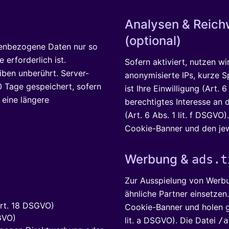
Analysen & Reic
(optional)
nenbezogene Daten nur so
 erforderlich ist.
Sofern aktiviert, nutzen w
iben unberührt. Server-
anonymisierte IPs, kurze S
0 Tage gespeichert, sofern
ist Ihre Einwilligung (Art. 
 eine längere
berechtigtes Interesse an
(Art. 6 Abs. 1 lit. f DSGVO
Cookie-Banner und den jew
Werbung &
ads.t
Zur Ausspielung von Werb
ähnliche Partner einsetzen.
Art. 18 DSGVO)
Cookie-Banner und holen ggf
GVO)
lit. a DSGVO). Die Datei
/a