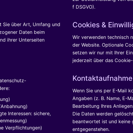
f DSGVO).
Cookies & Einwill
t Sie über Art, Umfang und
zogener Daten beim
Wir verwenden technisch n
nd ihrer Unterseiten
der Website. Optionale Cook
setzen wir nur mit Ihrer Ei
jederzeit über das Cookie
Kontaktaufnahme
Datenschutz-
ere:
Wenn Sie uns per E-Mail ko
Angaben (z. B. Name, E-Mai
gung)
Bearbeitung Ihres Anliegens
g/Anbahnung)
gte Interessen: sichere,
Die Daten werden gelöscht
itenmessung)
beantwortet ist und keine 
che Verpflichtungen)
entgegenstehen.