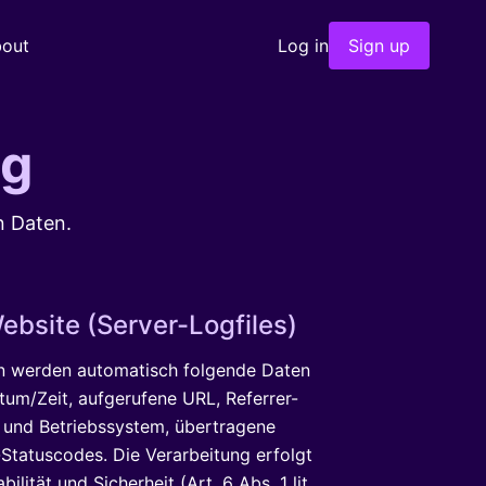
out
Log in
Sign up
ng
n Daten.
ebsite (Server-Logfiles)
en werden automatisch folgende Daten
atum/Zeit, aufgerufene URL, Referrer-
 und Betriebssystem, übertragene
tatuscodes. Die Verarbeitung erfolgt
lität und Sicherheit (Art. 6 Abs. 1 lit.