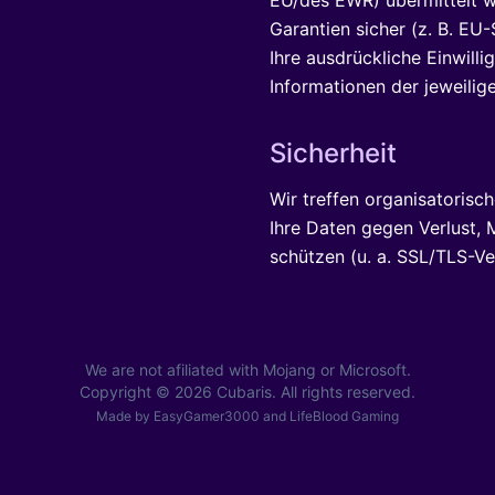
EU/des EWR) übermittelt we
Garantien sicher (z. B. EU
Ihre ausdrückliche Einwillig
Informationen der jeweilige
Sicherheit
Wir treffen organisatoris
Ihre Daten gegen Verlust, 
schützen (u. a. SSL/TLS-Ve
We are not afiliated with Mojang or Microsoft.
Copyright © 2026 Cubaris. All rights reserved.
Made by
EasyGamer3000
and
LifeBlood Gaming