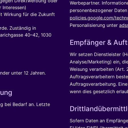
. gegen Direktwerbung oder
Werbepartner. Information
r Interessen)
personenbezogener Daten 
it Wirkung für die Zukunft
policies.google.com/techn
Personalisierung unter
ads
de. Zuständig in
Barichgasse 40–42, 1030
Empfänger & Auft
Wir setzen Dienstleister (H
Analyse/Marketing) ein, di
Weisung verarbeiten (Art. 
inder unter 12 Jahren.
Auftragsverarbeitern best
Auftragsverarbeitung. Eine 
rung
wenn dies gesetzlich erlaub
g bei Bedarf an. Letzte
Drittlandübermitt
Sofern Daten an Empfänger