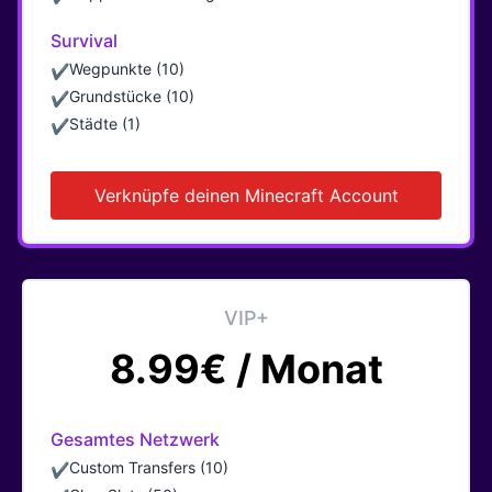
Survival
Wegpunkte (10)
✔
Grundstücke (10)
✔
Städte (1)
✔
Verknüpfe deinen Minecraft Account
VIP+
8.99€ / Monat
Gesamtes Netzwerk
Custom Transfers (10)
✔