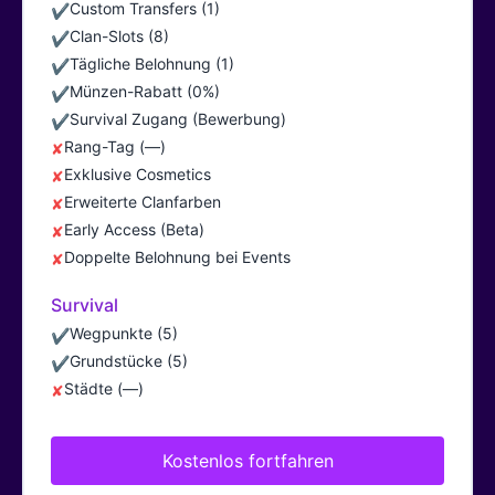
Custom Transfers (1)
✔
Clan-Slots (8)
✔
Tägliche Belohnung (1)
✔
Münzen-Rabatt (0%)
✔
Survival Zugang (Bewerbung)
✔
Rang-Tag (—)
✘
Exklusive Cosmetics
✘
Erweiterte Clanfarben
✘
Early Access (Beta)
✘
Doppelte Belohnung bei Events
✘
Survival
Wegpunkte (5)
✔
Grundstücke (5)
✔
Städte (—)
✘
Kostenlos fortfahren