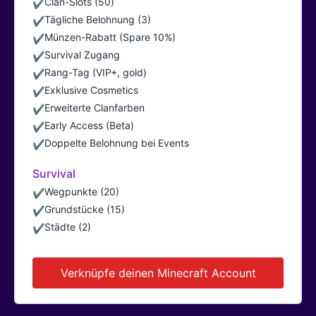
Clan-Slots (50)
✔
Tägliche Belohnung (3)
✔
Münzen-Rabatt (Spare 10%)
✔
Survival Zugang
✔
Rang-Tag (VIP+, gold)
✔
Exklusive Cosmetics
✔
Erweiterte Clanfarben
✔
Early Access (Beta)
✔
Doppelte Belohnung bei Events
✔
Survival
Wegpunkte (20)
✔
Grundstücke (15)
✔
Städte (2)
✔
Verknüpfe deinen Minecraft Account